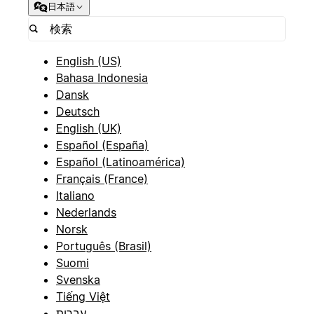
日本語
English (US)
Bahasa Indonesia
Dansk
Deutsch
English (UK)
Español (España)
Español (Latinoamérica)
Français (France)
Italiano
Nederlands
Norsk
Português (Brasil)
Suomi
Svenska
Tiếng Việt
עברית