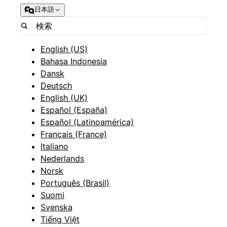
日本語
English (US)
Bahasa Indonesia
Dansk
Deutsch
English (UK)
Español (España)
Español (Latinoamérica)
Français (France)
Italiano
Nederlands
Norsk
Português (Brasil)
Suomi
Svenska
Tiếng Việt