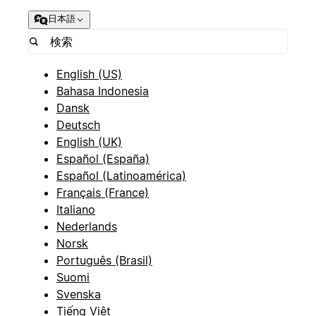
日本語
English (US)
Bahasa Indonesia
Dansk
Deutsch
English (UK)
Español (España)
Español (Latinoamérica)
Français (France)
Italiano
Nederlands
Norsk
Português (Brasil)
Suomi
Svenska
Tiếng Việt