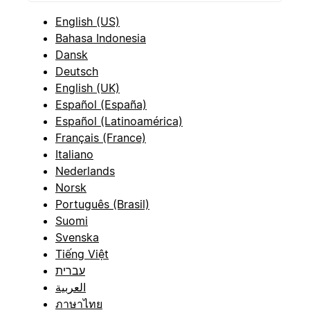
English (US)
Bahasa Indonesia
Dansk
Deutsch
English (UK)
Español (España)
Español (Latinoamérica)
Français (France)
Italiano
Nederlands
Norsk
Português (Brasil)
Suomi
Svenska
Tiếng Việt
עברית
العربية
ภาษาไทย