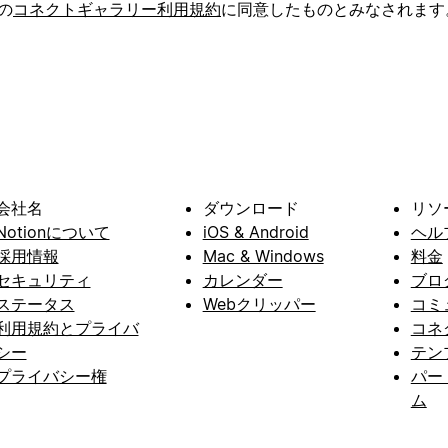
の
コネクトギャラリー利用規約
に同意したものとみなされます
会社名
ダウンロード
リソ
Notionについて
iOS & Android
ヘル
採用情報
Mac & Windows
料金
セキュリティ
カレンダー
ブロ
ステータス
Webクリッパー
コミ
利用規約とプライバ
コネ
シー
テン
プライバシー権
パー
ム