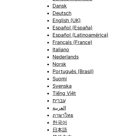
Dansk
Deutsch
English (UK)
Español (España)
Español (Latinoamérica)
Français (France)
Italiano
Nederlands
Norsk
Português (Brasil)
Suomi
Svenska
Tiếng Việt
עברית
العربية
ภาษาไทย
한국어
日本語