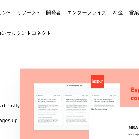
ョン
リソース
開発者
エンタープライズ
料金
営業
コンサルタント
コネクト
 directly
ages up