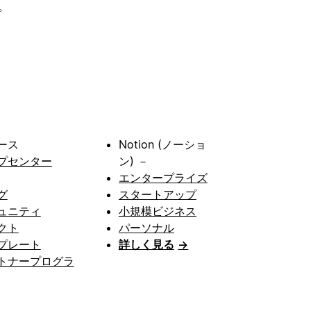
。
ース
Notion (ノーショ
プセンター
ン) －
エンタープライズ
グ
スタートアップ
ュニティ
小規模ビジネス
クト
パーソナル
プレート
詳しく見る
→
トナープログラ