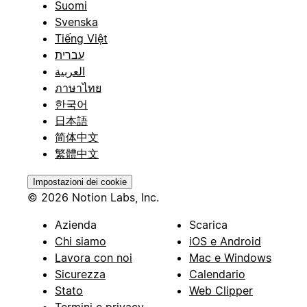
Suomi
Svenska
Tiếng Việt
עברית
العربية
ภาษาไทย
한국어
日本語
简体中文
繁體中文
Impostazioni dei cookie
© 2026 Notion Labs, Inc.
Azienda
Scarica
Chi siamo
iOS e Android
Lavora con noi
Mac e Windows
Sicurezza
Calendario
Stato
Web Clipper