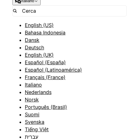
Italiano
English (US)
Bahasa Indonesia
Dansk
Deutsch
English (UK)
Español (España)
Español (Latinoamérica)
Français (France)
Italiano
Nederlands
Norsk
Português (Brasil)
Suomi
Svenska
Tiếng Việt
עברית