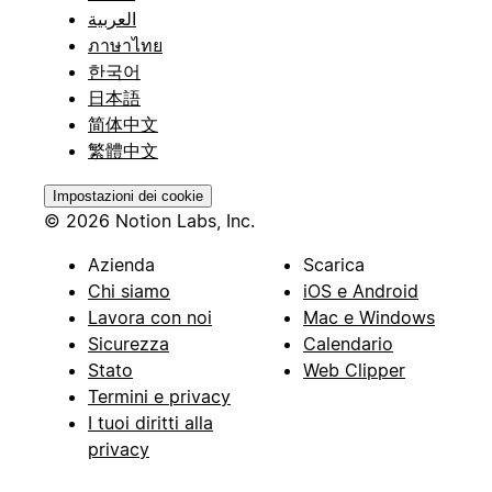
العربية
ภาษาไทย
한국어
日本語
简体中文
繁體中文
Impostazioni dei cookie
© 2026 Notion Labs, Inc.
Azienda
Scarica
Chi siamo
iOS e Android
Lavora con noi
Mac e Windows
Sicurezza
Calendario
Stato
Web Clipper
Termini e privacy
I tuoi diritti alla
privacy