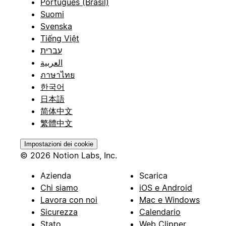
Português (Brasil)
Suomi
Svenska
Tiếng Việt
עברית
العربية
ภาษาไทย
한국어
日本語
简体中文
繁體中文
Impostazioni dei cookie
© 2026 Notion Labs, Inc.
Azienda
Scarica
Chi siamo
iOS e Android
Lavora con noi
Mac e Windows
Sicurezza
Calendario
Stato
Web Clipper