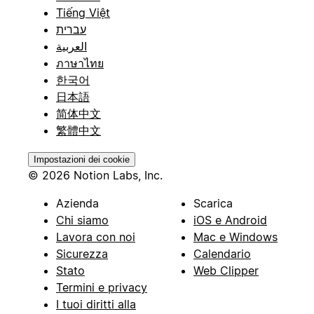
Tiếng Việt
עברית
العربية
ภาษาไทย
한국어
日本語
简体中文
繁體中文
Impostazioni dei cookie
© 2026 Notion Labs, Inc.
Azienda
Scarica
Chi siamo
iOS e Android
Lavora con noi
Mac e Windows
Sicurezza
Calendario
Stato
Web Clipper
Termini e privacy
I tuoi diritti alla