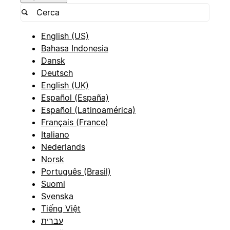
English (US)
Bahasa Indonesia
Dansk
Deutsch
English (UK)
Español (España)
Español (Latinoamérica)
Français (France)
Italiano
Nederlands
Norsk
Português (Brasil)
Suomi
Svenska
Tiếng Việt
עברית