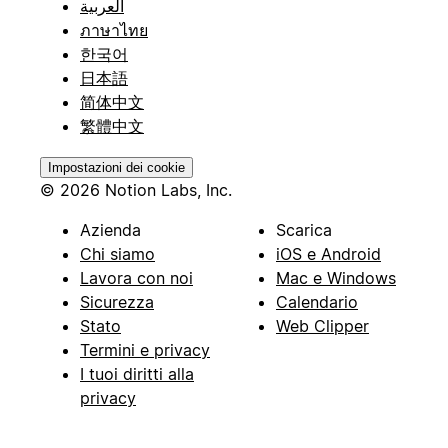
العربية
ภาษาไทย
한국어
日本語
简体中文
繁體中文
Impostazioni dei cookie
© 2026 Notion Labs, Inc.
Azienda
Scarica
Chi siamo
iOS e Android
Lavora con noi
Mac e Windows
Sicurezza
Calendario
Stato
Web Clipper
Termini e privacy
I tuoi diritti alla
privacy