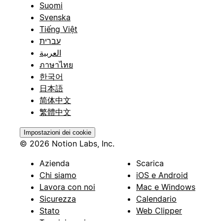
Suomi
Svenska
Tiếng Việt
עברית
العربية
ภาษาไทย
한국어
日本語
简体中文
繁體中文
Impostazioni dei cookie
© 2026 Notion Labs, Inc.
Azienda
Scarica
Chi siamo
iOS e Android
Lavora con noi
Mac e Windows
Sicurezza
Calendario
Stato
Web Clipper