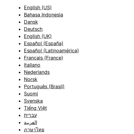
English (US)
Bahasa Indonesia
Dansk
Deutsch
English (UK)
Español (España)
Español (Latinoamérica)
Français (France)
Italiano
Nederlands
Norsk
Português (Brasil)
Suomi
Svenska
Tiếng Việt
עברית
العربية
ภาษาไทย