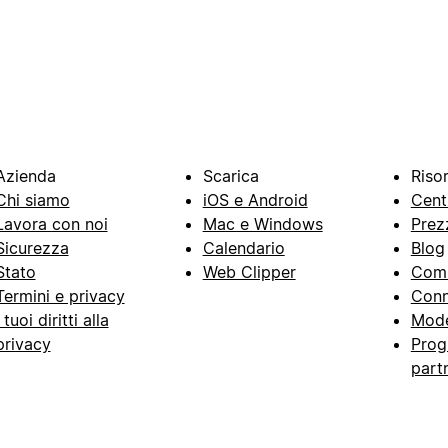
Azienda
Scarica
Riso
Chi siamo
iOS e Android
Cent
Lavora con noi
Mac e Windows
Prez
Sicurezza
Calendario
Blog
Stato
Web Clipper
Com
Termini e privacy
Conn
I tuoi diritti alla
Mode
privacy
Prog
part