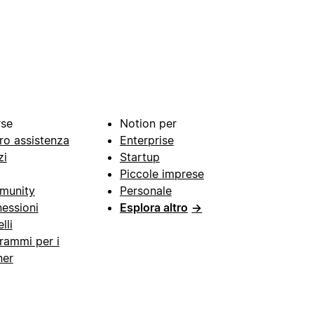
rse
Notion per
ro assistenza
Enterprise
zi
Startup
Piccole imprese
munity
Personale
essioni
Esplora altro
→
lli
rammi per i
ner