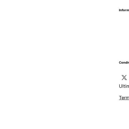
Inform
Condiv
Ulti
Term