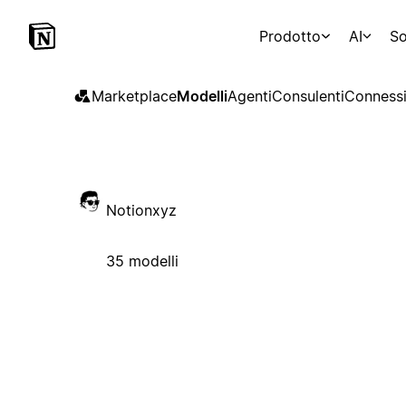
Prodotto
AI
So
Marketplace
Modelli
Agenti
Consulenti
Connessi
Notionxyz
35 modelli