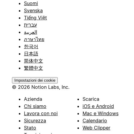
Suomi
Svenska
Tiếng Việt
עברית
العربية
ภาษาไทย
한국어
日本語
简体中文
繁體中文
Impostazioni dei cookie
© 2026 Notion Labs, Inc.
Azienda
Scarica
Chi siamo
iOS e Android
Lavora con noi
Mac e Windows
Sicurezza
Calendario
Stato
Web Clipper