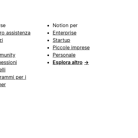
rse
Notion per
ro assistenza
Enterprise
zi
Startup
Piccole imprese
munity
Personale
essioni
Esplora altro
→
lli
rammi per i
ner