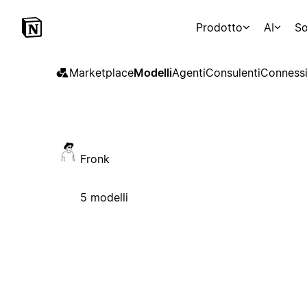
Prodotto
AI
So
Marketplace
Modelli
Agenti
Consulenti
Connessi
Fronk
5 modelli