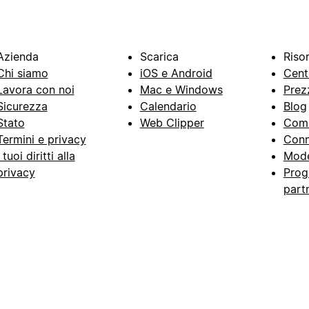
Azienda
Scarica
Riso
Chi siamo
iOS e Android
Cent
Lavora con noi
Mac e Windows
Prez
Sicurezza
Calendario
Blog
Stato
Web Clipper
Com
Termini e privacy
Conn
I tuoi diritti alla
Mode
privacy
Prog
part