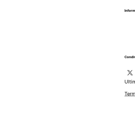
Inform
Condiv
Ulti
Term