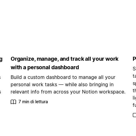
g
Organize, manage, and track all your work
P
with a personal dashboard
S
t
s
Build a custom dashboard to manage all your
s
personal work tasks — while also bringing in
t
s
relevant info from across your Notion workspace.
l
7 min di lettura
f