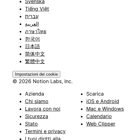
Svenska
Tiếng Việt
עברית
العربية
ภาษาไทย
한국어
日本語
简体中文
繁體中文
Impostazioni dei cookie
© 2026 Notion Labs, Inc.
Azienda
Scarica
Chi siamo
iOS e Android
Lavora con noi
Mac e Windows
Sicurezza
Calendario
Stato
Web Clipper
Termini e privacy
I tuoi diritti alla