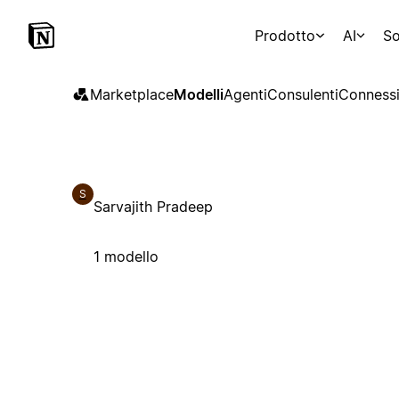
Prodotto
AI
So
Marketplace
Modelli
Agenti
Consulenti
Connessi
S
Sarvajith Pradeep
1 modello