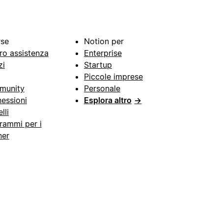
rse
Notion per
ro assistenza
Enterprise
zi
Startup
Piccole imprese
munity
Personale
essioni
Esplora altro
→
lli
rammi per i
ner