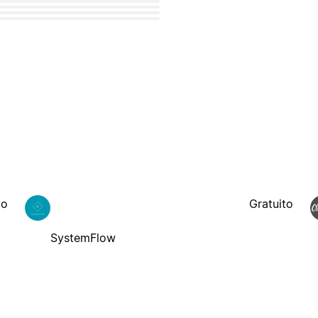
to
Gratuito
SystemFlow