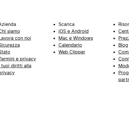
Azienda
Scarica
Riso
Chi siamo
iOS e Android
Cent
Lavora con noi
Mac e Windows
Prez
Sicurezza
Calendario
Blog
Stato
Web Clipper
Com
Termini e privacy
Conn
I tuoi diritti alla
Mode
privacy
Prog
part