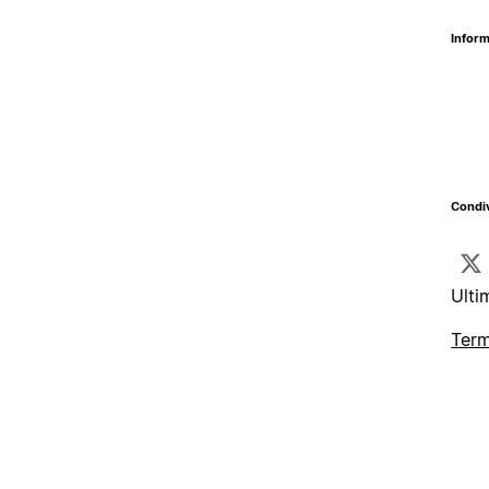
Inform
Condiv
Ulti
Term