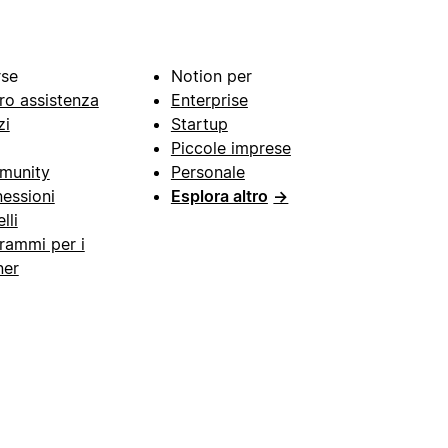
rse
Notion per
ro assistenza
Enterprise
zi
Startup
Piccole imprese
munity
Personale
essioni
Esplora altro
→
lli
rammi per i
ner