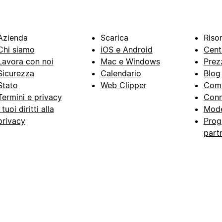
Azienda
Scarica
Riso
Chi siamo
iOS e Android
Cent
Lavora con noi
Mac e Windows
Prez
Sicurezza
Calendario
Blog
Stato
Web Clipper
Com
Termini e privacy
Conn
I tuoi diritti alla
Mode
privacy
Prog
part