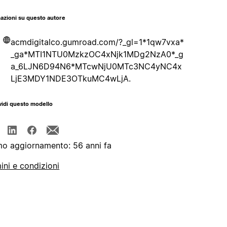
azioni su questo autore
acmdigitalco.gumroad.com/?_gl=1*1qw7vxa*
_ga*MTI1NTU0MzkzOC4xNjk1MDg2NzA0*_g
a_6LJN6D94N6*MTcwNjU0MTc3NC4yNC4x
LjE3MDY1NDE3OTkuMC4wLjA.
idi questo modello
mo aggiornamento: 56 anni fa
ini e condizioni