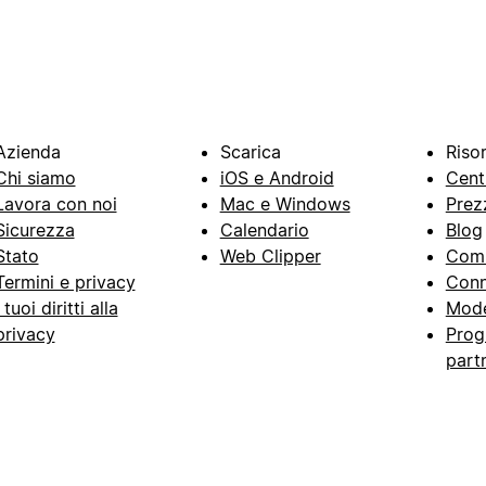
Azienda
Scarica
Riso
Chi siamo
iOS e Android
Cent
Lavora con noi
Mac e Windows
Prez
Sicurezza
Calendario
Blog
Stato
Web Clipper
Com
Termini e privacy
Conn
I tuoi diritti alla
Mode
privacy
Prog
part