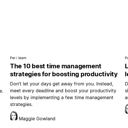
Per i team
P
The 10 best time management
L
strategies for boosting productivity
Don’t let your days get away from you. Instead,
D
meet every deadline and boost your productivity
s
e.
levels by implementing a few time management
a
strategies.
Maggie Gowland