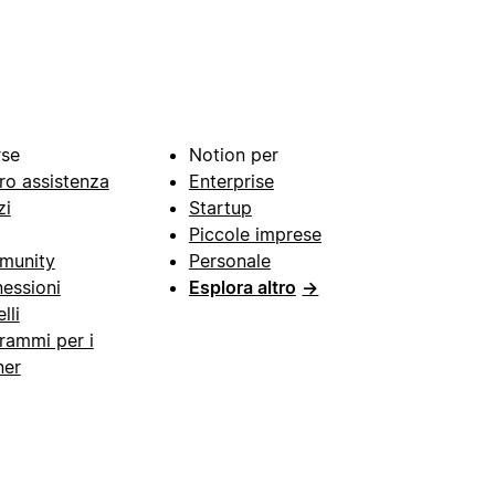
rse
Notion per
ro assistenza
Enterprise
zi
Startup
Piccole imprese
munity
Personale
essioni
Esplora altro
→
lli
rammi per i
ner