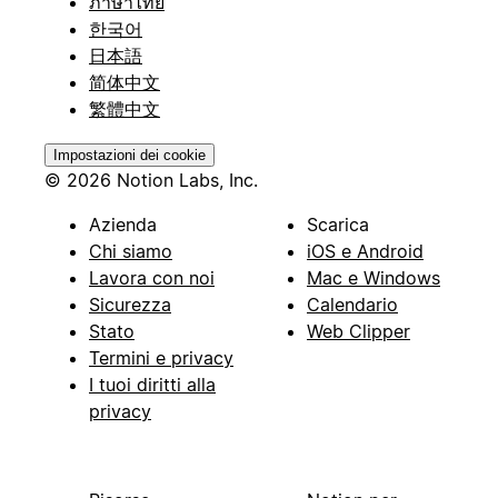
ภาษาไทย
한국어
日本語
简体中文
繁體中文
Impostazioni dei cookie
© 2026 Notion Labs, Inc.
Azienda
Scarica
Chi siamo
iOS e Android
Lavora con noi
Mac e Windows
Sicurezza
Calendario
Stato
Web Clipper
Termini e privacy
I tuoi diritti alla
privacy