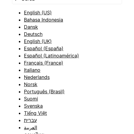
English (US)
Bahasa Indonesia
Dansk
Deutsch
English (UK)
Español (España)
Español (Latinoamérica)
Français (France)
Italiano
Nederlands
Norsk
Português (Brasil)
Suomi
Svenska
Tiếng Việt
עברית
العربية