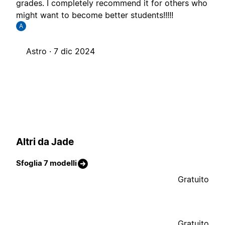
grades. I completely recommend it for others who
might want to become better students!!!!!
A
Astro ·
7 dic 2024
Altri da Jade
Sfoglia 7 modelli
Gratuito
Gratuito