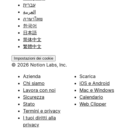
עברית
العربية
ภาษาไทย
한국어
日本語
简体中文
繁體中文
Impostazioni dei cookie
© 2026 Notion Labs, Inc.
Azienda
Scarica
Chi siamo
iOS e Android
Lavora con noi
Mac e Windows
Sicurezza
Calendario
Stato
Web Clipper
Termini e privacy
I tuoi diritti alla
privacy