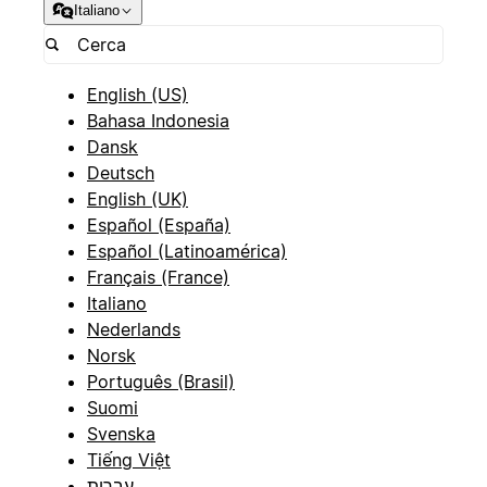
Italiano
English (US)
Bahasa Indonesia
Dansk
Deutsch
English (UK)
Español (España)
Español (Latinoamérica)
Français (France)
Italiano
Nederlands
Norsk
Português (Brasil)
Suomi
Svenska
Tiếng Việt
עברית