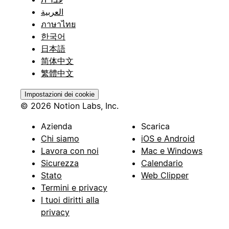
العربية
ภาษาไทย
한국어
日本語
简体中文
繁體中文
Impostazioni dei cookie
© 2026 Notion Labs, Inc.
Azienda
Scarica
Chi siamo
iOS e Android
Lavora con noi
Mac e Windows
Sicurezza
Calendario
Stato
Web Clipper
Termini e privacy
I tuoi diritti alla
privacy