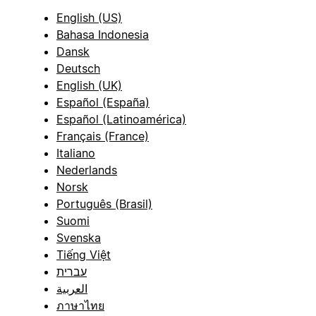
English (US)
Bahasa Indonesia
Dansk
Deutsch
English (UK)
Español (España)
Español (Latinoamérica)
Français (France)
Italiano
Nederlands
Norsk
Português (Brasil)
Suomi
Svenska
Tiếng Việt
עברית
العربية
ภาษาไทย