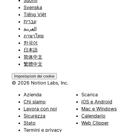
Suomi
Svenska
Tiếng Việt
עברית
العربية
ภาษาไทย
한국어
日本語
简体中文
繁體中文
Impostazioni dei cookie
© 2026 Notion Labs, Inc.
Azienda
Scarica
Chi siamo
iOS e Android
Lavora con noi
Mac e Windows
Sicurezza
Calendario
Stato
Web Clipper
Termini e privacy