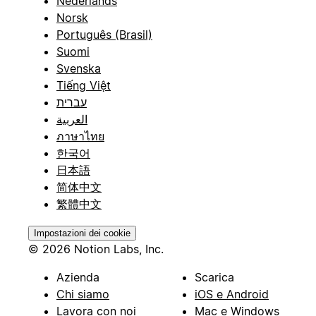
Nederlands
Norsk
Português (Brasil)
Suomi
Svenska
Tiếng Việt
עברית
العربية
ภาษาไทย
한국어
日本語
简体中文
繁體中文
Impostazioni dei cookie
© 2026 Notion Labs, Inc.
Azienda
Scarica
Chi siamo
iOS e Android
Lavora con noi
Mac e Windows