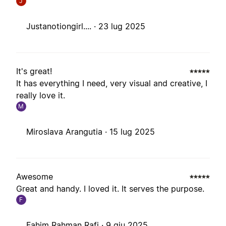
J
Justanotiongirl.... ·
23 lug 2025
It's great!
It has everything I need, very visual and creative, I
really love it.
M
Miroslava Arangutia ·
15 lug 2025
Awesome
Great and handy. I loved it. It serves the purpose.
F
Fahim Rahman Rafi ·
9 giu 2025