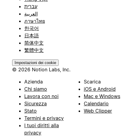
עברית
العربية
ภาษาไทย
한국어
日本語
简体中文
繁體中文
Impostazioni dei cookie
© 2026 Notion Labs, Inc.
Azienda
Scarica
Chi siamo
iOS e Android
Lavora con noi
Mac e Windows
Sicurezza
Calendario
Stato
Web Clipper
Termini e privacy
I tuoi diritti alla
privacy