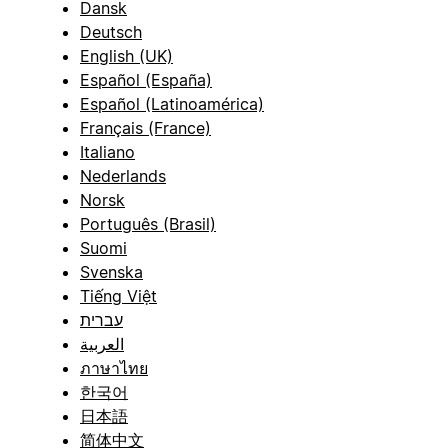
Dansk
Deutsch
English (UK)
Español (España)
Español (Latinoamérica)
Français (France)
Italiano
Nederlands
Norsk
Português (Brasil)
Suomi
Svenska
Tiếng Việt
עברית
العربية
ภาษาไทย
한국어
日本語
简体中文