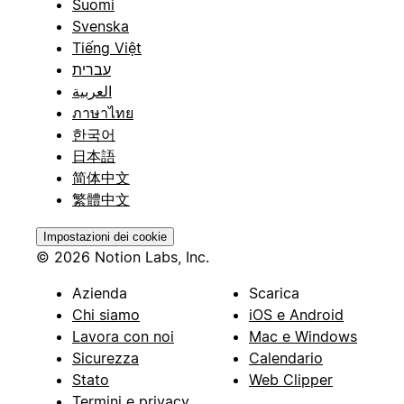
Suomi
Svenska
Tiếng Việt
עברית
العربية
ภาษาไทย
한국어
日本語
简体中文
繁體中文
Impostazioni dei cookie
© 2026 Notion Labs, Inc.
Azienda
Scarica
Chi siamo
iOS e Android
Lavora con noi
Mac e Windows
Sicurezza
Calendario
Stato
Web Clipper
Termini e privacy