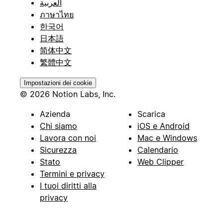
العربية
ภาษาไทย
한국어
日本語
简体中文
繁體中文
Impostazioni dei cookie
© 2026 Notion Labs, Inc.
Azienda
Scarica
Chi siamo
iOS e Android
Lavora con noi
Mac e Windows
Sicurezza
Calendario
Stato
Web Clipper
Termini e privacy
I tuoi diritti alla
privacy