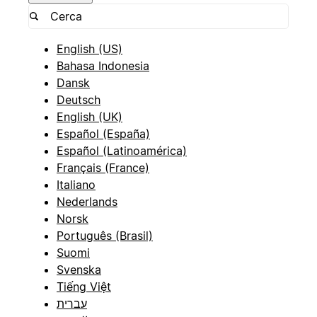
English (US)
Bahasa Indonesia
Dansk
Deutsch
English (UK)
Español (España)
Español (Latinoamérica)
Français (France)
Italiano
Nederlands
Norsk
Português (Brasil)
Suomi
Svenska
Tiếng Việt
עברית