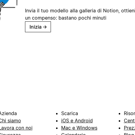
Invia il tuo modello alla galleria di Notion, ottieni
un compenso: bastano pochi minuti
Inizia
→
Azienda
Scarica
Riso
Chi siamo
iOS e Android
Cent
Lavora con noi
Mac e Windows
Prez
Sicurezza
Calendario
Blog