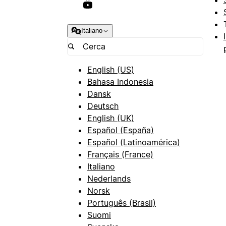
Italiano
English (US)
Bahasa Indonesia
Dansk
Deutsch
English (UK)
Español (España)
Español (Latinoamérica)
Français (France)
Italiano
Nederlands
Norsk
Português (Brasil)
Suomi