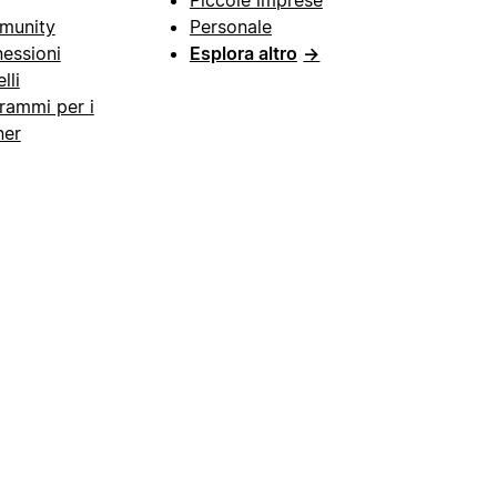
munity
Personale
essioni
Esplora altro
→
lli
rammi per i
ner