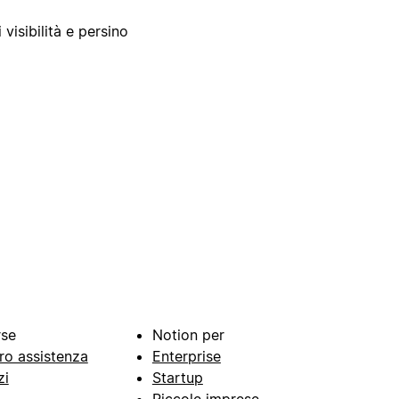
 visibilità e persino
rse
Notion per
ro assistenza
Enterprise
zi
Startup
Piccole imprese