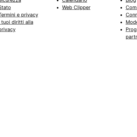
Stato
Web Clipper
Com
Termini e privacy
Conn
I tuoi diritti alla
Mode
privacy
Prog
part