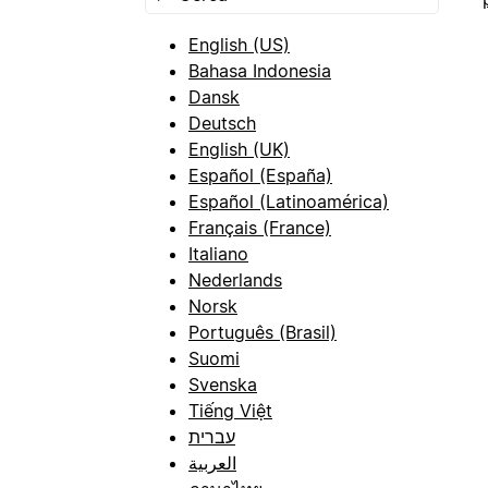
English (US)
Bahasa Indonesia
Dansk
Deutsch
English (UK)
Español (España)
Español (Latinoamérica)
Français (France)
Italiano
Nederlands
Norsk
Português (Brasil)
Suomi
Svenska
Tiếng Việt
עברית
العربية