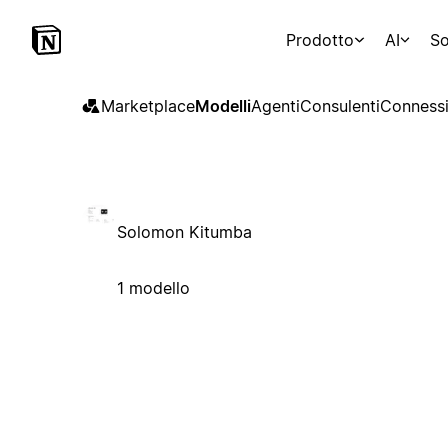
Prodotto
AI
So
Marketplace
Modelli
Agenti
Consulenti
Connessi
Solomon Kitumba
1 modello