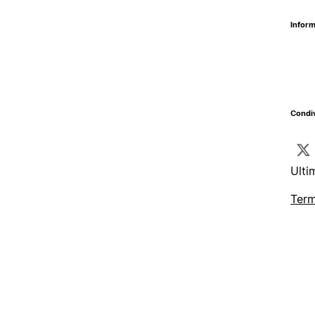
Inform
Condiv
Ulti
Term