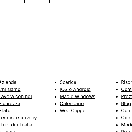
Azienda
Scarica
Riso
Chi siamo
iOS e Android
Cent
Lavora con noi
Mac e Windows
Prez
Sicurezza
Calendario
Blog
Stato
Web Clipper
Com
Termini e privacy
Conn
I tuoi diritti alla
Mode
privacy
Prog