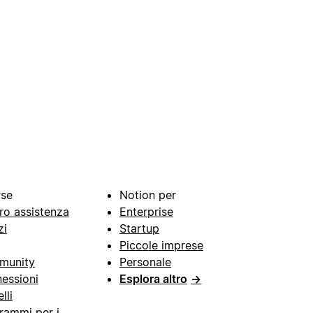
rse
Notion per
ro assistenza
Enterprise
zi
Startup
Piccole imprese
munity
Personale
essioni
Esplora altro
→
lli
rammi per i