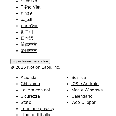
Svenska
Tiếng Việt
עברית
العربية
ภาษาไทย
한국어
日本語
简体中文
繁體中文
Impostazioni dei cookie
© 2026 Notion Labs, Inc.
Azienda
Scarica
Chi siamo
iOS e Android
Lavora con noi
Mac e Windows
Sicurezza
Calendario
Stato
Web Clipper
Termini e privacy
I tuoi diritti alla