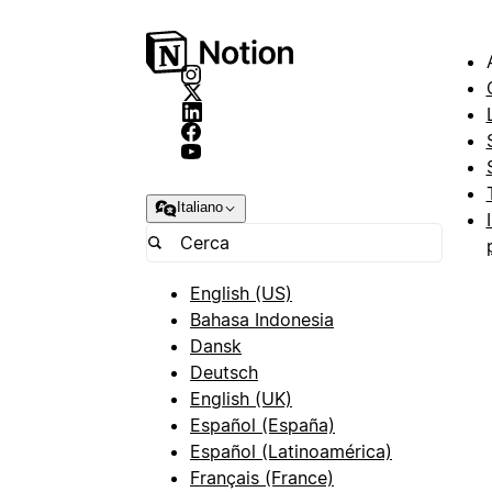
Italiano
English (US)
Bahasa Indonesia
Dansk
Deutsch
English (UK)
Español (España)
Español (Latinoamérica)
Français (France)