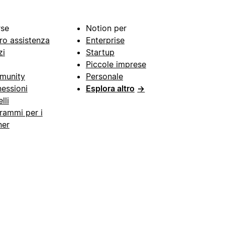
rse
Notion per
ro assistenza
Enterprise
zi
Startup
Piccole imprese
munity
Personale
essioni
Esplora altro
→
lli
rammi per i
ner