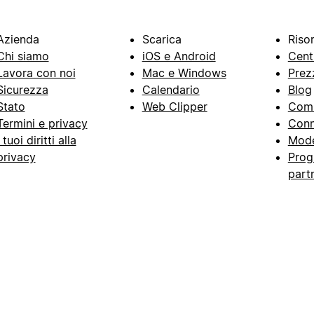
Azienda
Scarica
Riso
Chi siamo
iOS e Android
Cent
Lavora con noi
Mac e Windows
Prez
Sicurezza
Calendario
Blog
Stato
Web Clipper
Com
Termini e privacy
Conn
I tuoi diritti alla
Mode
privacy
Prog
part