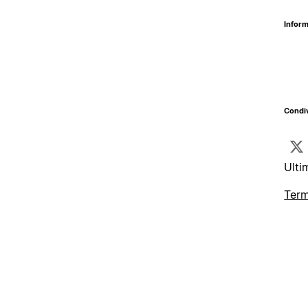
Inform
Condiv
Ulti
Term