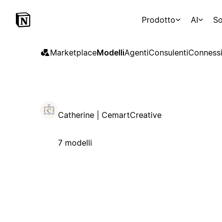
Prodotto
AI
So
Marketplace
Modelli
Agenti
Consulenti
Connessi
Catherine | CemartCreative
7 modelli