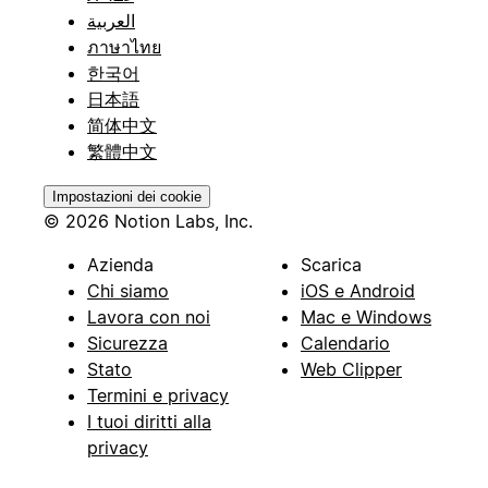
العربية
ภาษาไทย
한국어
日本語
简体中文
繁體中文
Impostazioni dei cookie
© 2026 Notion Labs, Inc.
Azienda
Scarica
Chi siamo
iOS e Android
Lavora con noi
Mac e Windows
Sicurezza
Calendario
Stato
Web Clipper
Termini e privacy
I tuoi diritti alla
privacy