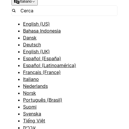
Italiano
English (US)
Bahasa Indonesia
Dansk
Deutsch
English (UK)
Español (España)
Español (Latinoamérica)
Français (France)
Italiano
Nederlands
Norsk
Português (Brasil)
Suomi
Svenska
Tiếng Việt
עברית