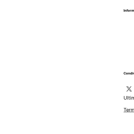
Inform
Condiv
Ulti
Term