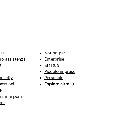
rse
Notion per
ro assistenza
Enterprise
zi
Startup
Piccole imprese
munity
Personale
essioni
Esplora altro
→
lli
rammi per i
ner