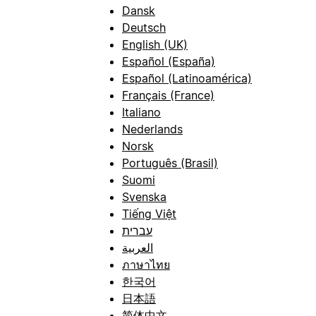
Dansk
Deutsch
English (UK)
Español (España)
Español (Latinoamérica)
Français (France)
Italiano
Nederlands
Norsk
Português (Brasil)
Suomi
Svenska
Tiếng Việt
עברית
العربية
ภาษาไทย
한국어
日本語
简体中文