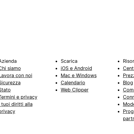
Azienda
Scarica
Riso
Chi siamo
iOS e Android
Cent
Lavora con noi
Mac e Windows
Prez
Sicurezza
Calendario
Blog
Stato
Web Clipper
Com
Termini e privacy
Conn
I tuoi diritti alla
Mode
privacy
Prog
part