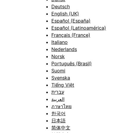
Deutsch
English (UK)
Español (España)
Español (Latinoamérica)
Français (France)
Italiano
Nederlands
Norsk
Português (Brasil)
Suomi
Svenska
Tiếng Việt
עברית
العربية
ภาษาไทย
한국어
日本語
简体中文