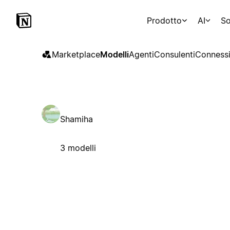
Prodotto
AI
So
Marketplace
Modelli
Agenti
Consulenti
Connessi
Shamiha
3 modelli