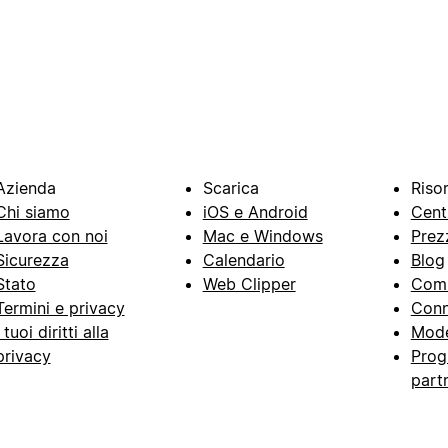
Azienda
Scarica
Riso
Chi siamo
iOS e Android
Cent
Lavora con noi
Mac e Windows
Prez
Sicurezza
Calendario
Blog
Stato
Web Clipper
Com
Termini e privacy
Conn
I tuoi diritti alla
Mode
privacy
Prog
part