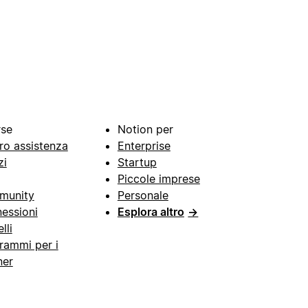
rse
Notion per
ro assistenza
Enterprise
zi
Startup
Piccole imprese
munity
Personale
essioni
Esplora altro
→
lli
rammi per i
ner