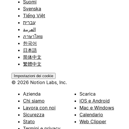
Suomi
Svenska
Tiếng Việt
עברית
العربية
ภาษาไทย
한국어
日本語
简体中文
繁體中文
Impostazioni dei cookie
© 2026 Notion Labs, Inc.
Azienda
Scarica
Chi siamo
iOS e Android
Lavora con noi
Mac e Windows
Sicurezza
Calendario
Stato
Web Clipper
Termini e privacy