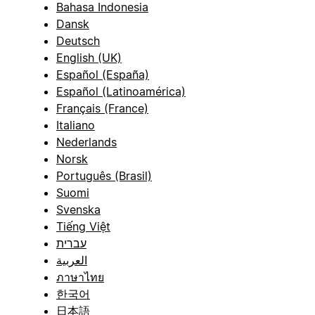
Bahasa Indonesia
Dansk
Deutsch
English (UK)
Español (España)
Español (Latinoamérica)
Français (France)
Italiano
Nederlands
Norsk
Português (Brasil)
Suomi
Svenska
Tiếng Việt
עברית
العربية
ภาษาไทย
한국어
日本語