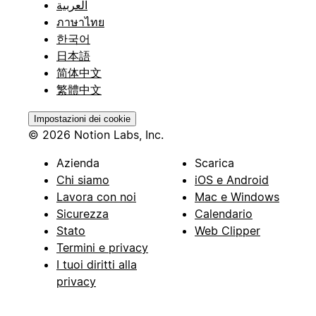
العربية
ภาษาไทย
한국어
日本語
简体中文
繁體中文
Impostazioni dei cookie
© 2026 Notion Labs, Inc.
Azienda
Scarica
Chi siamo
iOS e Android
Lavora con noi
Mac e Windows
Sicurezza
Calendario
Stato
Web Clipper
Termini e privacy
I tuoi diritti alla
privacy