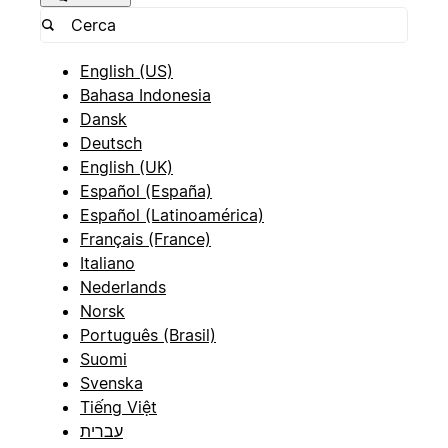
English (US)
Bahasa Indonesia
Dansk
Deutsch
English (UK)
Español (España)
Español (Latinoamérica)
Français (France)
Italiano
Nederlands
Norsk
Português (Brasil)
Suomi
Svenska
Tiếng Việt
עברית