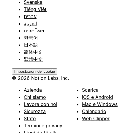
Svenska
Tiếng Việt
עברית
العربية
ภาษาไทย
한국어
日本語
简体中文
繁體中文
Impostazioni dei cookie
© 2026 Notion Labs, Inc.
Azienda
Scarica
Chi siamo
iOS e Android
Lavora con noi
Mac e Windows
Sicurezza
Calendario
Stato
Web Clipper
Termini e privacy
I tuoi diritti alla