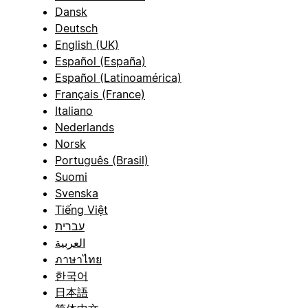
Dansk
Deutsch
English (UK)
Español (España)
Español (Latinoamérica)
Français (France)
Italiano
Nederlands
Norsk
Português (Brasil)
Suomi
Svenska
Tiếng Việt
עברית
العربية
ภาษาไทย
한국어
日本語