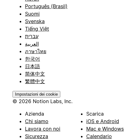
Português (Brasil)
Suomi
Svenska
Tiếng Việt
עברית
العربية
ภาษาไทย
한국어
日本語
简体中文
繁體中文
Impostazioni dei cookie
© 2026 Notion Labs, Inc.
Azienda
Scarica
Chi siamo
iOS e Android
Lavora con noi
Mac e Windows
Sicurezza
Calendario