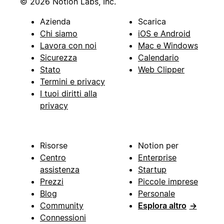
© 2026 Notion Labs, Inc.
Azienda
Scarica
Chi siamo
iOS e Android
Lavora con noi
Mac e Windows
Sicurezza
Calendario
Stato
Web Clipper
Termini e privacy
I tuoi diritti alla
privacy
Risorse
Notion per
Centro
Enterprise
assistenza
Startup
Prezzi
Piccole imprese
Blog
Personale
Community
Esplora altro
→
Connessioni