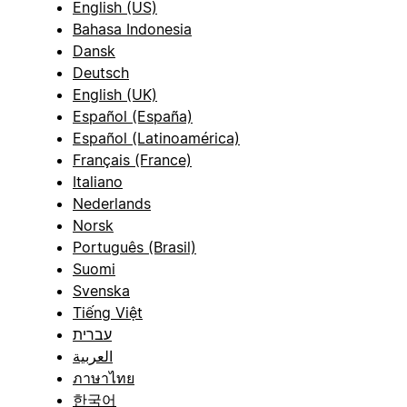
English (US)
Bahasa Indonesia
Dansk
Deutsch
English (UK)
Español (España)
Español (Latinoamérica)
Français (France)
Italiano
Nederlands
Norsk
Português (Brasil)
Suomi
Svenska
Tiếng Việt
עברית
العربية
ภาษาไทย
한국어