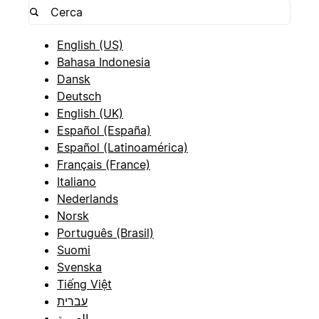
English (US)
Bahasa Indonesia
Dansk
Deutsch
English (UK)
Español (España)
Español (Latinoamérica)
Français (France)
Italiano
Nederlands
Norsk
Português (Brasil)
Suomi
Svenska
Tiếng Việt
עברית
العربية