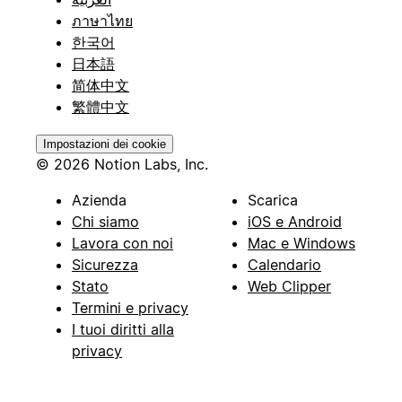
ภาษาไทย
한국어
日本語
简体中文
繁體中文
Impostazioni dei cookie
© 2026 Notion Labs, Inc.
Azienda
Scarica
Chi siamo
iOS e Android
Lavora con noi
Mac e Windows
Sicurezza
Calendario
Stato
Web Clipper
Termini e privacy
I tuoi diritti alla
privacy