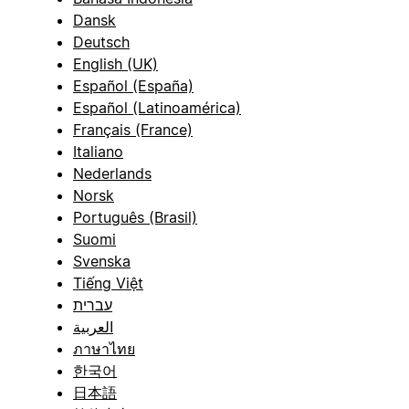
Dansk
Deutsch
English (UK)
Español (España)
Español (Latinoamérica)
Français (France)
Italiano
Nederlands
Norsk
Português (Brasil)
Suomi
Svenska
Tiếng Việt
עברית
العربية
ภาษาไทย
한국어
日本語