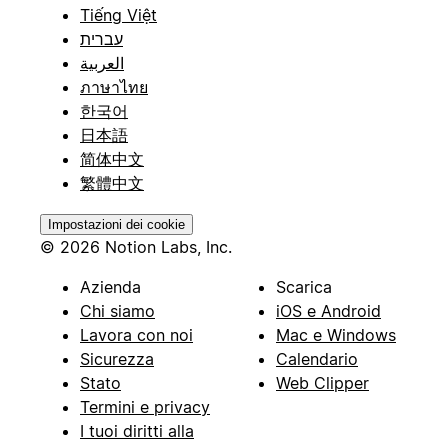
Tiếng Việt
עברית
العربية
ภาษาไทย
한국어
日本語
简体中文
繁體中文
Impostazioni dei cookie
© 2026 Notion Labs, Inc.
Azienda
Scarica
Chi siamo
iOS e Android
Lavora con noi
Mac e Windows
Sicurezza
Calendario
Stato
Web Clipper
Termini e privacy
I tuoi diritti alla