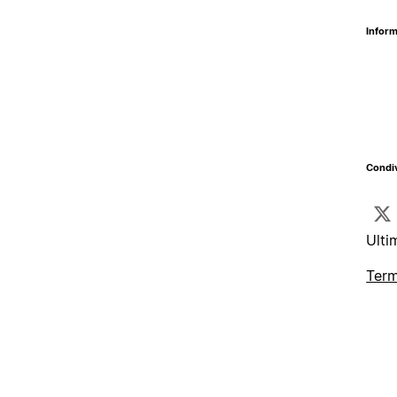
Inform
Condiv
Ulti
Term