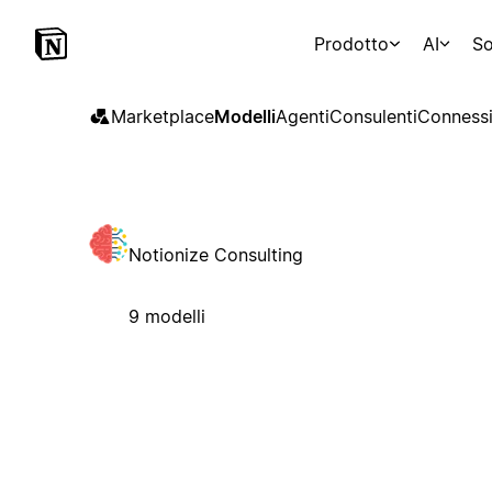
Prodotto
AI
So
Marketplace
Modelli
Agenti
Consulenti
Connessi
Notionize Consulting
9 modelli