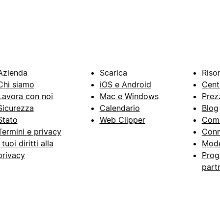
Azienda
Scarica
Riso
Chi siamo
iOS e Android
Cent
Lavora con noi
Mac e Windows
Prez
Sicurezza
Calendario
Blog
Stato
Web Clipper
Com
Termini e privacy
Conn
I tuoi diritti alla
Mode
privacy
Prog
part