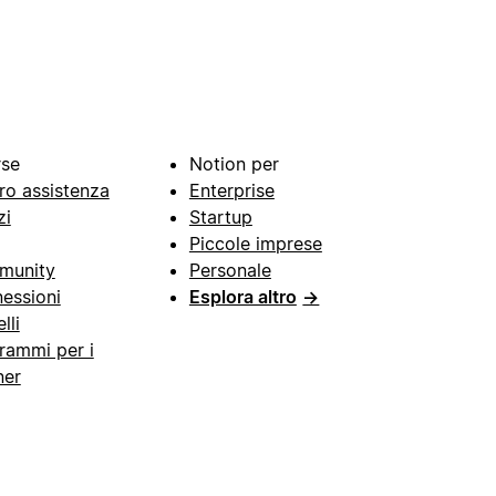
rse
Notion per
ro assistenza
Enterprise
zi
Startup
Piccole imprese
munity
Personale
essioni
Esplora altro
→
lli
rammi per i
ner