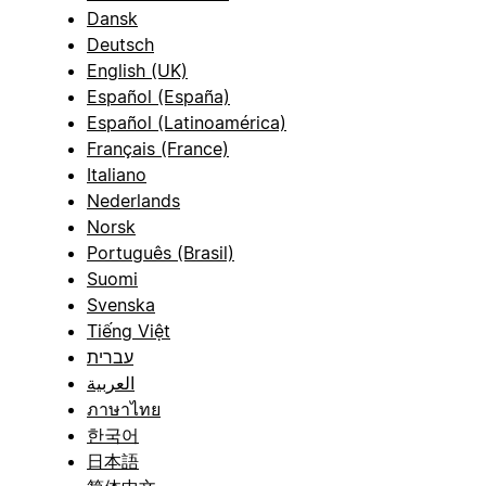
Dansk
Deutsch
English (UK)
Español (España)
Español (Latinoamérica)
Français (France)
Italiano
Nederlands
Norsk
Português (Brasil)
Suomi
Svenska
Tiếng Việt
עברית
العربية
ภาษาไทย
한국어
日本語